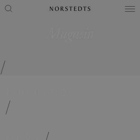
Magasin
/
Författare
/
Böcker
/