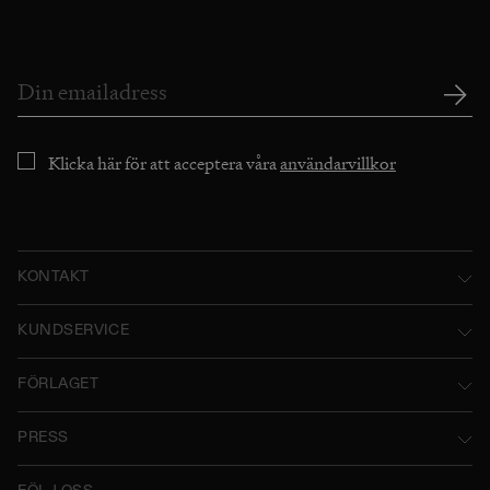
Klicka här för att acceptera våra
användarvillkor
KONTAKT
Norstedts Förlagsgrupp AB
KUNDSERVICE
P.O. Box 2052
Kontakta oss
FÖRLAGET
SE-103 12 Stockholm, Sweden
Användarvillkor
Norstedts historia
Besöksadress: Tryckerigatan 4
PRESS
Integritetspolicy
Norstedts Förlagsgrupp
Kataloger
Org.nr: 556045-7748