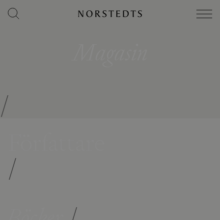
Magasin
/
Författare
/
Böcker
/