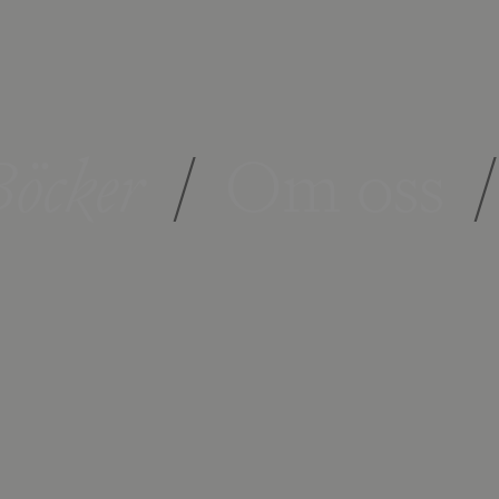
öcker
/
Om oss
/