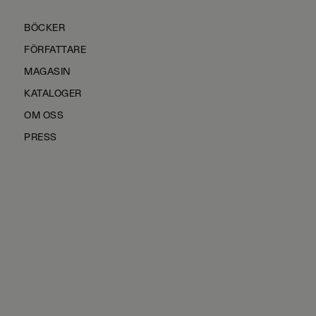
BÖCKER
FÖRFATTARE
MAGASIN
KATALOGER
OM OSS
PRESS
KONTAKTA OSS
HÅLLBARHET
MANUS