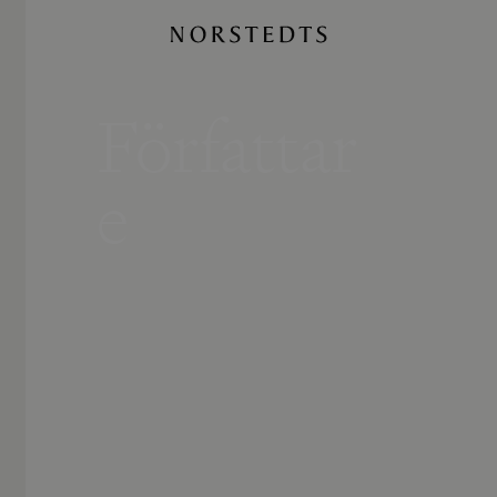
Författar
e