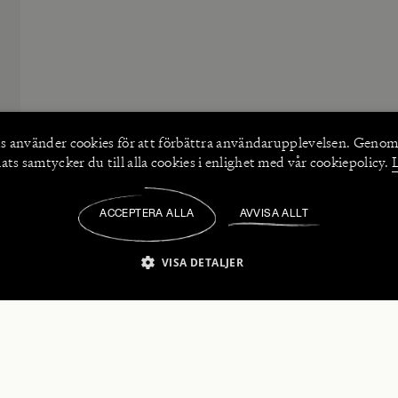
s använder
cookies
för att förbättra användarupplevelsen. Genom
ts samtycker du till alla cookies i enlighet med vår cookiepolicy.
ACCEPTERA ALLA
AVVISA ALLT
/
VISA DETALJER
IKT NÖDVÄNDIGT
PRESTANDA
INRIKTNING
FU
numerera på våra nyhetsbrev!
Strikt nödvändigt
Prestanda
Inriktning
Funktioner