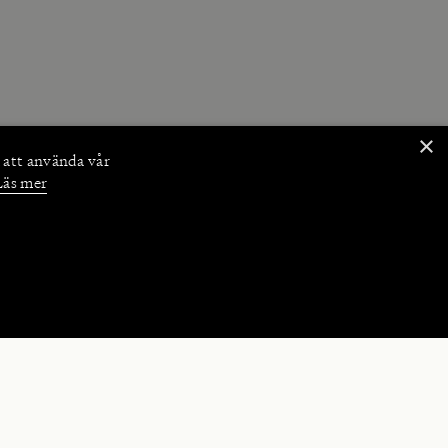
×
 att använda vår
Läs mer
NKTIONER