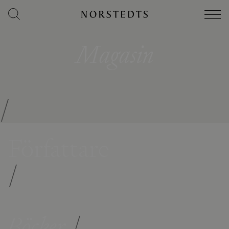
Magasin
/
Författare
/
Böcker
/