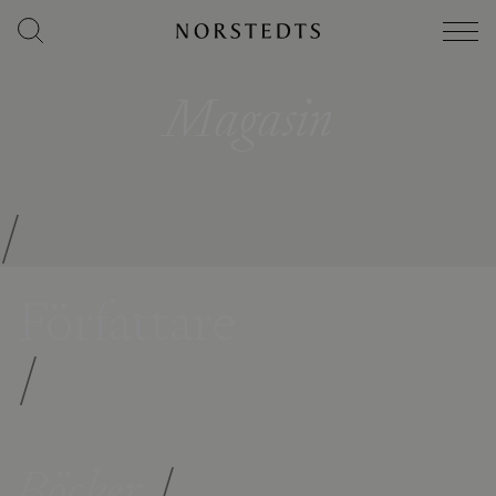
Magasin
/
Författare
/
Böcker
/