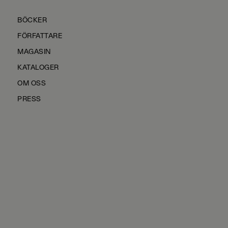
BÖCKER
FÖRFATTARE
MAGASIN
KATALOGER
OM OSS
PRESS
KONTAKTA OSS
HÅLLBARHET
MANUS