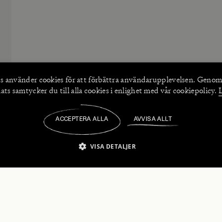
s använder
cookies
för att förbättra användarupplevelsen. Genom
ts samtycker du till alla cookies i enlighet med vår cookiepolicy.
ACCEPTERA ALLA
AVVISA ALLT
/
VISA DETALJER
IKT NÖDVÄNDIGT
PRESTANDA
INRIKTNING
FU
numerera på våra nyhetsbrev!
Strikt nödvändigt
Prestanda
Inriktning
Funktioner