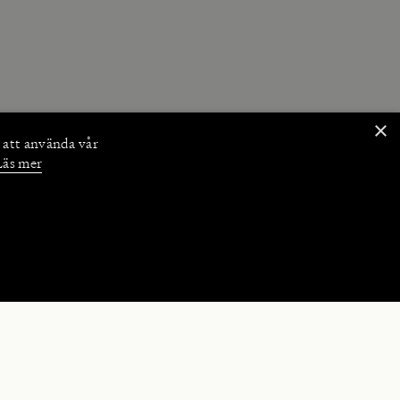
×
 att använda vår
Läs mer
NKTIONER