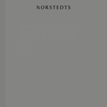
Författar
e