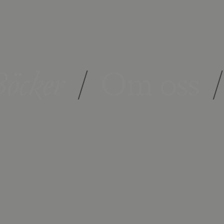
öcker
/
Om oss
/