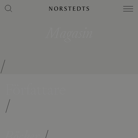
Magasin
/
Författare
/
Böcker
/