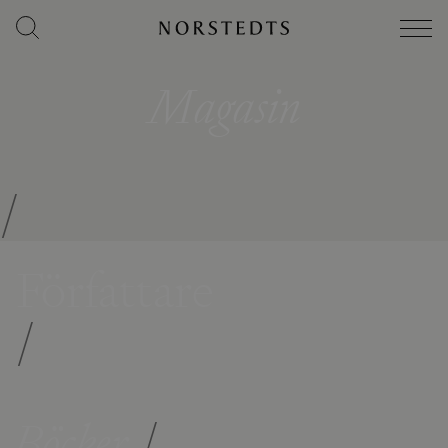
Magasin
/
Författare
/
Böcker
/