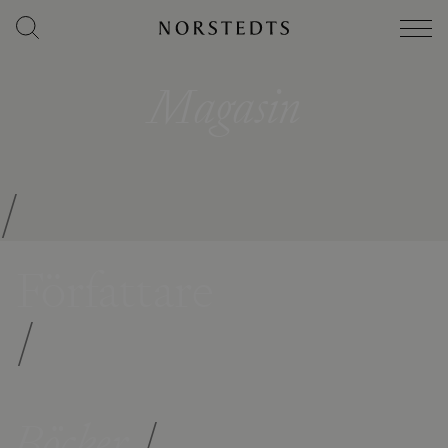
Magasin
/
Författare
/
Böcker
/