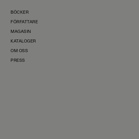
BÖCKER
FÖRFATTARE
MAGASIN
KATALOGER
OM OSS
PRESS
KONTAKTA OSS
HÅLLBARHET
MANUS