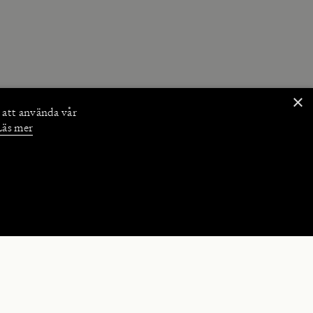
×
 att använda vår
Läs mer
NKTIONER