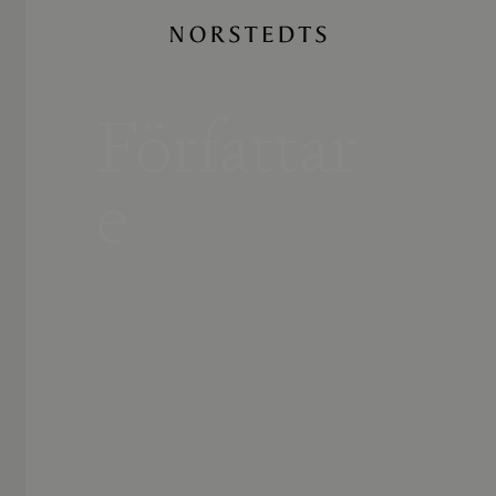
Författar
e