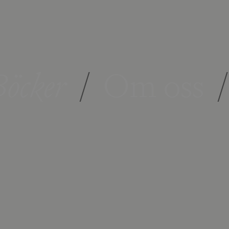
öcker
/
Om oss
/