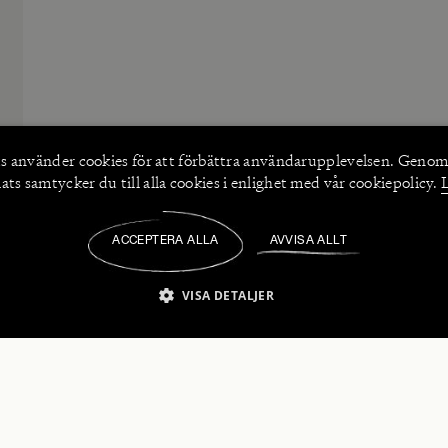
s använder
cookies
för att förbättra användarupplevelsen. Genom
ts samtycker du till alla cookies i enlighet med vår cookiepolicy.
ACCEPTERA ALLA
AVVISA ALLT
/
VISA DETALJER
IKT NÖDVÄNDIGT
PRESTANDA
INRIKTNING
FU
numerera på våra nyhetsbrev!
Strikt nödvändigt
Prestanda
Inriktning
Funktioner