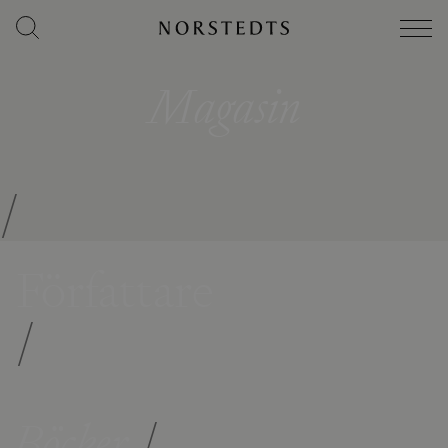
Magasin
/
Författare
/
Böcker
/