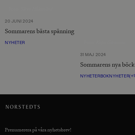
Sören Håkanlind
Foto:
20 JUNI 2024
Sommarens bästa spänning
Kajsa Göransson
Foto:
NYHETER
31 MAJ 2024
Sommarens nya böck
(+1
NYHETER
BOKNYHETER
Prenumerera på våra nyhetsbrev!