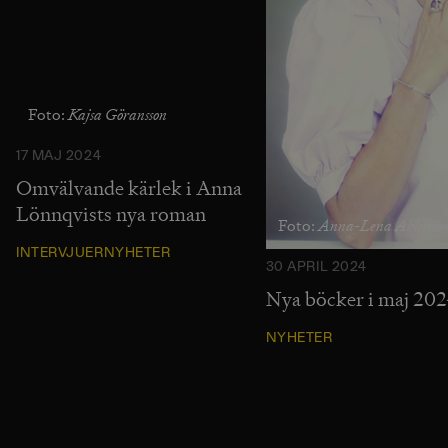
Kajsa Göransson
Foto:
17 MAJ 2024
Omvälvande kärlek i Anna
Lönnqvists nya roman
Anna-Lena Ahlströ
Foto:
INTERVJUER
NYHETER
30 APRIL 2024
Nya böcker i maj 20
NYHETER