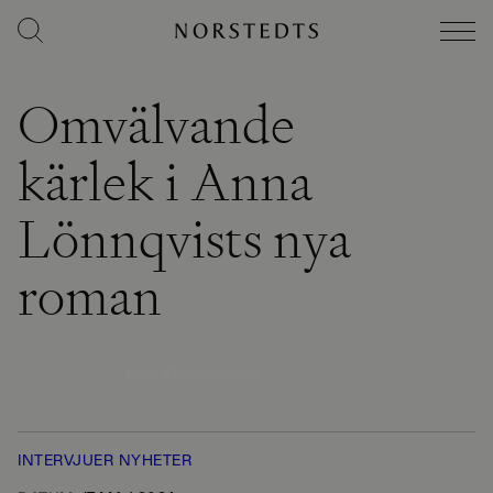
Omvälvande
kärlek i Anna
Lönnqvists nya
roman
Foto
:
Kajsa Göransson
INTERVJUER
NYHETER