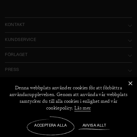
KONTAKT
Norstedts Förlagsgrupp AB
KUNDSERVICE
P.O. Box 2052
Kontakta oss
FÖRLAGET
SE-103 12 Stockholm, Sweden
Användarvillkor
Norstedts historia
Besöksadress: Tryckerigatan 4
PRESS
Integritetspolicy
Norstedts Förlagsgrupp
Kataloger
×
Org.nr: 556045-7748
Cookiepolicy
FÖLJ OSS
Denna webbplats använder
cookies
för att förbättra
Norstedts Agency
Bildarkiv
+46 (0) 8 769 88 00
användarupplevelsen. Genom att använda vår webbplats
Instagram
Miljö och hållbarhet
2026
©
Norstedts
samtycker du till alla cookies i enlighet med vår
Recensionsexemplar
+46 (0) 8 769 88 00
Facebook
cookiepolicy.
Läs mer
Jobba hos oss
UTFORSKA NORSTEDTS
Medarbetare
ACCEPTERA ALLA
AVVISA ALLT
Manus