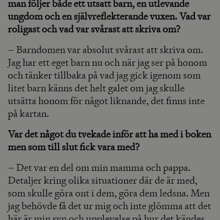
man följer både ett utsatt barn, en utlevande
ungdom och en självreflekterande vuxen. Vad var
roligast och vad var svårast att skriva om?
– Barndomen var absolut svårast att skriva om.
Jag har ett eget barn nu och när jag ser på honom
och tänker tillbaka på vad jag gick igenom som
litet barn känns det helt galet om jag skulle
utsätta honom för något liknande, det finns inte
på kartan.
Var det något du tvekade inför att ha med i boken
men som till slut fick vara med?
– Det var en del om min mamma och pappa.
Detaljer kring olika situationer där de är med,
som skulle göra ont i dem, göra dem ledsna. Men
jag behövde få det ur mig och inte glömma att det
här är min syn och upplevelse på hur det kändes