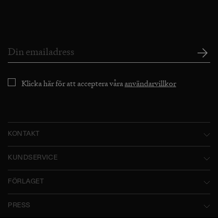
Klicka här för att acceptera våra
användarvillkor
KONTAKT
Norstedts Förlagsgrupp AB
KUNDSERVICE
P.O. Box 2052
Kontakta oss
FÖRLAGET
SE-103 12 Stockholm, Sweden
Användarvillkor
Norstedts historia
Besöksadress: Tryckerigatan 4
PRESS
Integritetspolicy
Norstedts Förlagsgrupp