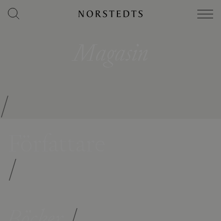
Magasin
/
Författare
/
Böcker
/