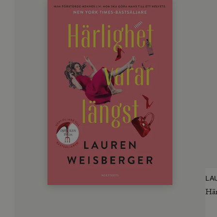
LA
Hä