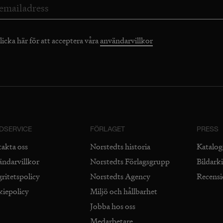
licka här för att acceptera våra
användarvillkor
DSERVICE
FÖRLAGET
PRESS
takta oss
Norstedts historia
Katalog
ändarvillkor
Norstedts Förlagsgrupp
Bildark
gritetspolicy
Norstedts Agency
Recens
kiepolicy
Miljö och hållbarhet
Jobba hos oss
Medarbetare