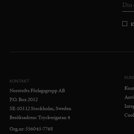
K
KUN
KONTAKT
Kon
Norstedts Förlagsgrupp AB
Anv
P.O. Box 2052
Inte
SE-103 12 Stockholm, Sweden
Coo
Besöksadress: Tryckerigatan 4
Org.nr: 556045-7748