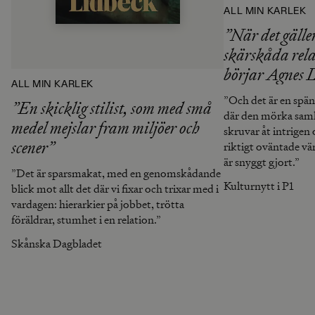
ALL MIN KÄRLEK
”När det gäller
skärskåda rela
börjar Agnes L
ALL MIN KÄRLEK
något av en sv
”Och det är en spä
”En skicklig stilist, som med små
mästare”
där den mörka samh
medel mejslar fram miljöer och
skruvar åt intrigen
scener”
riktigt oväntade v
är snyggt gjort.”
”Det är sparsmakat, med en genomskådande
Kulturnytt i P1
blick mot allt det där vi fixar och trixar med i
vardagen: hierarkier på jobbet, trötta
föräldrar, stumhet i en relation.”
Skånska Dagbladet