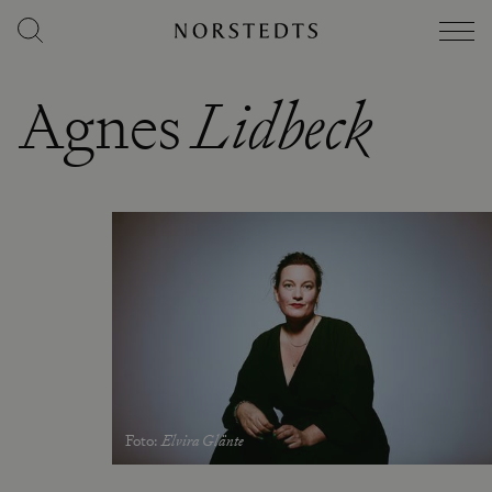
Agnes
Lidbeck
Foto
:
Elvira Glänte