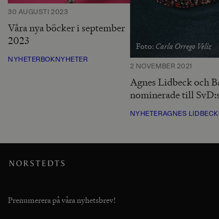
30 AUGUSTI 2023
Våra nya böcker i september
2023
Carla Orrego Veliz
Foto:
NYHETER
BOKNYHETER
2 NOVEMBER 2021
Agnes Lidbeck och 
nominerade till SvD:s
NYHETER
AGNES LIDBECK
Prenumerera på våra nyhetsbrev!