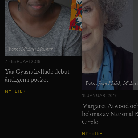
Michael Lionstar
Foto:
7 FEBRUARI 2018
Yaa Gyasis hyllade debut
äntligen i pocket
Jean Malek, Michael
Foto:
NYHETER
18 JANUARI 2017
Margaret Atwood och
belönas av National 
Circle
NYHETER