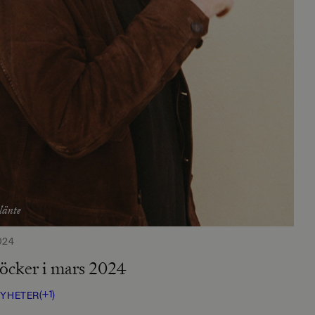
länte
024
öcker i mars 2024
(+1)
YHETER