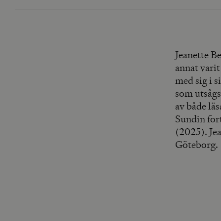
Jeanette Be
annat vari
med sig i 
som utsågs 
av både lä
Sundin for
(2025). Jea
Göteborg.