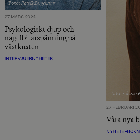
Patrik Bergenstav
Foto:
27 MARS 2024
Psykologiskt djup och
nagelbitarspänning på
västkusten
INTERVJUER
NYHETER
Elvira G
Foto:
27 FEBRUARI 2
Våra nya b
NYHETER
BOKN