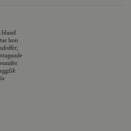
n bland
tar hon
ndoffer
,
mottagande
ennifer
ugglik
ör