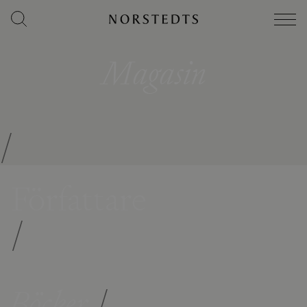
Magasin
/
Författare
/
Böcker
/