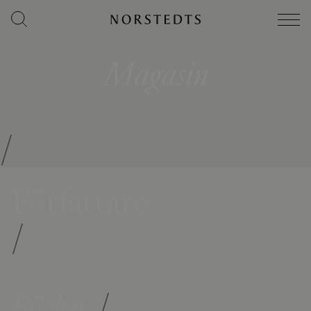
Magasin
/
Författare
/
Böcker
/