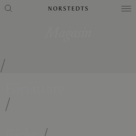
Magasin
/
Författare
/
Böcker
/