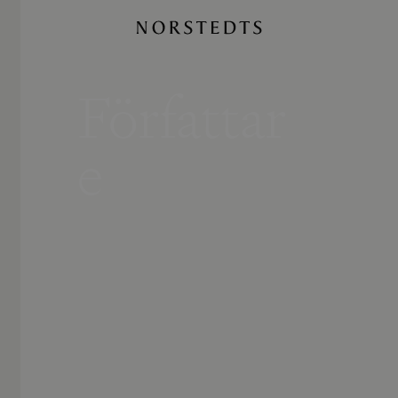
Författar
e