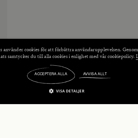
s använder
cookies
för att förbättra användarupplevelsen. Genom
ts samtycker du till alla cookies i enlighet med vår cookiepolicy.
ACCEPTERA ALLA
AVVISA ALLT
/
VISA DETALJER
IKT NÖDVÄNDIGT
PRESTANDA
INRIKTNING
FU
numerera på våra nyhetsbrev!
Strikt nödvändigt
Prestanda
Inriktning
Funktioner