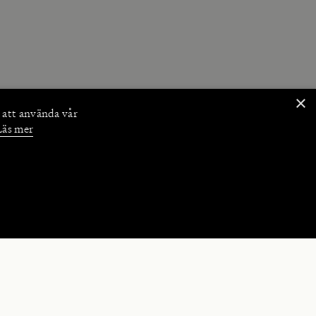
×
 att använda vår
Läs mer
NKTIONER