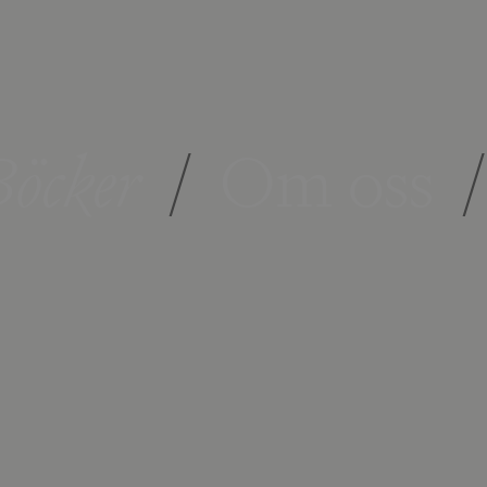
öcker
/
Om oss
/