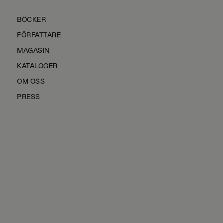
BÖCKER
FÖRFATTARE
MAGASIN
KATALOGER
OM OSS
PRESS
KONTAKTA OSS
HÅLLBARHET
MANUS