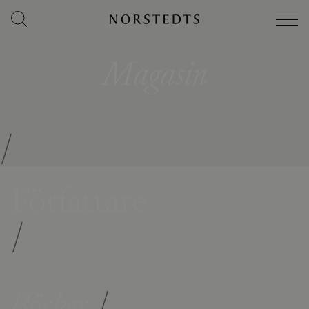
Magasin
/
Författare
/
Böcker
/