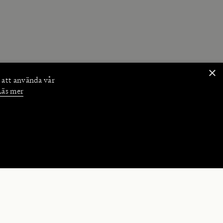
×
 att använda vår
Läs mer
NKTIONER