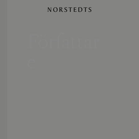
Författar
e