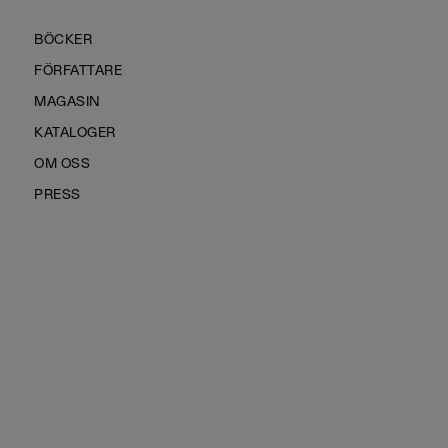
BÖCKER
FÖRFATTARE
MAGASIN
KATALOGER
OM OSS
PRESS
KONTAKTA OSS
HÅLLBARHET
MANUS