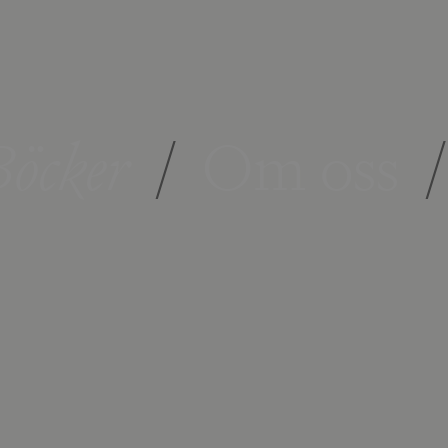
öcker
/
Om oss
/