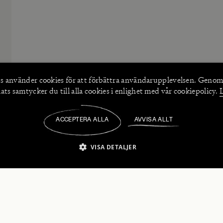
s använder
cookies
för att förbättra användarupplevelsen. Genom
ts samtycker du till alla cookies i enlighet med vår cookiepolicy.
ACCEPTERA ALLA
AVVISA ALLT
/
VISA DETALJER
IKT NÖDVÄNDIGT
PRESTANDA
INRIKTNING
FU
numerera på våra nyhetsbrev!
Strikt nödvändigt
Prestanda
Inriktning
Funktioner