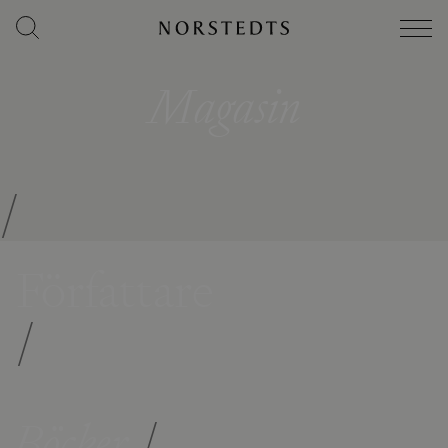
Magasin
/
Författare
/
Böcker
/