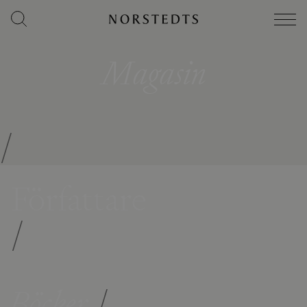
Magasin
/
Författare
/
Böcker
/