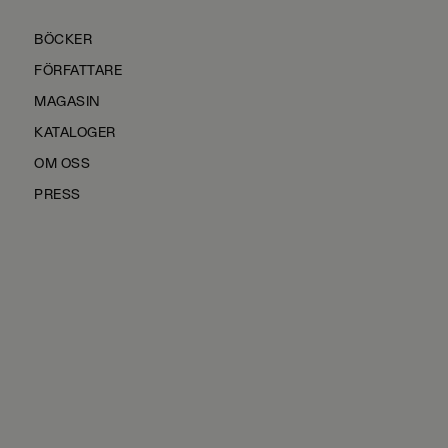
BÖCKER
FÖRFATTARE
MAGASIN
KATALOGER
OM OSS
PRESS
KONTAKTA OSS
HÅLLBARHET
MANUS