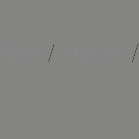
öcker
/
Om oss
/