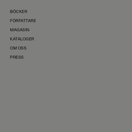
BÖCKER
FÖRFATTARE
MAGASIN
KATALOGER
OM OSS
PRESS
KONTAKTA OSS
HÅLLBARHET
MANUS