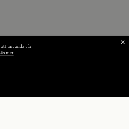
×
 att använda vår
Läs mer
NKTIONER