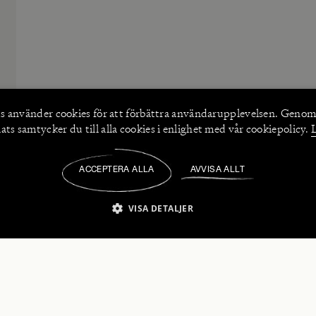
s använder
cookies
för att förbättra användarupplevelsen. Genom
ts samtycker du till alla cookies i enlighet med vår cookiepolicy.
ACCEPTERA ALLA
AVVISA ALLT
/
VISA DETALJER
IKT NÖDVÄNDIGT
PRESTANDA
INRIKTNING
FU
numerera på våra nyhetsbrev!
Strikt nödvändigt
Prestanda
Inriktning
Funktioner