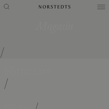
Magasin
/
Författare
/
Böcker
/