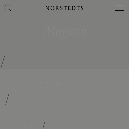
Magasin
/
Författare
/
Böcker
/