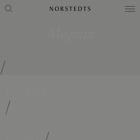
Magasin
/
Författare
/
Böcker
/