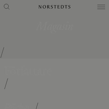
Magasin
/
Författare
/
Böcker
/