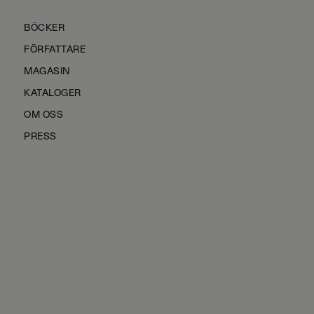
BÖCKER
FÖRFATTARE
MAGASIN
KATALOGER
OM OSS
PRESS
KONTAKTA OSS
HÅLLBARHET
MANUS