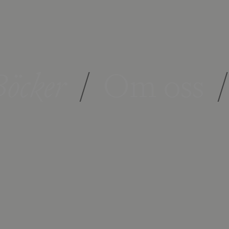
öcker
/
Om oss
/