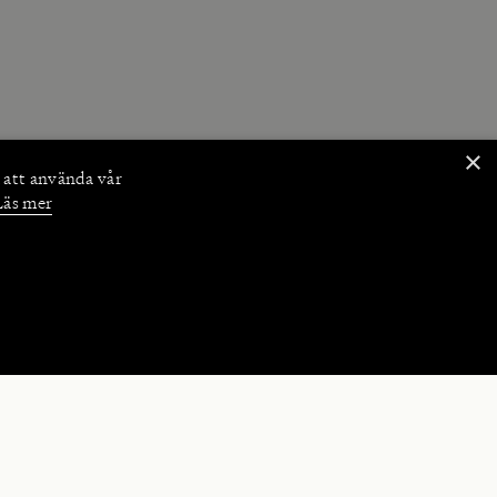
×
 att använda vår
Läs mer
NKTIONER