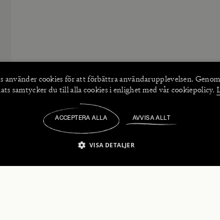
s använder
cookies
för att förbättra användarupplevelsen. Genom
ts samtycker du till alla cookies i enlighet med vår cookiepolicy.
ACCEPTERA ALLA
AVVISA ALLT
/
VISA DETALJER
IKT NÖDVÄNDIGT
PRESTANDA
INRIKTNING
FU
numerera på våra nyhetsbrev!
Strikt nödvändigt
Prestanda
Inriktning
Funktioner