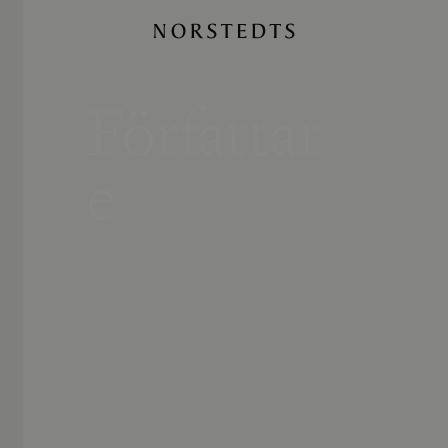
Författar
e