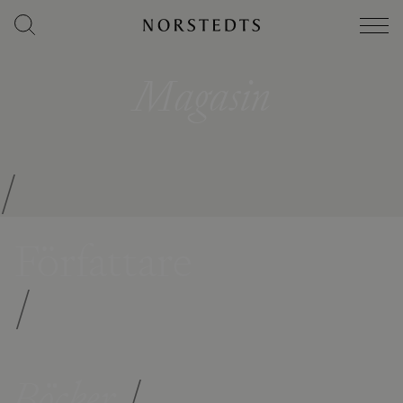
Magasin
/
Författare
/
Böcker
/