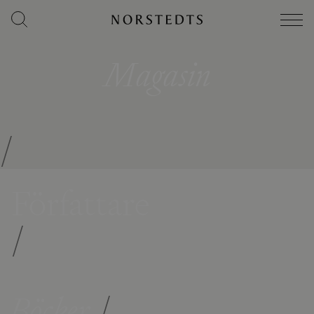
Magasin
/
Författare
/
Böcker
/