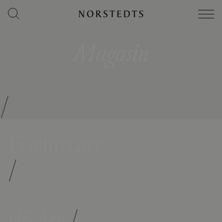
Magasin
/
Författare
/
Böcker
/