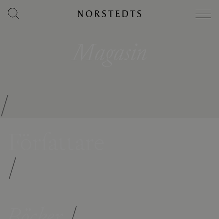
Magasin
/
Författare
/
Böcker
/