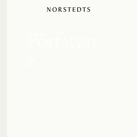
Författar
e