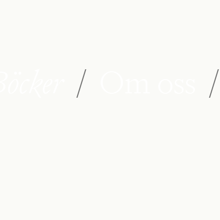
öcker
/
Om oss
/