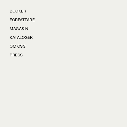
BÖCKER
FÖRFATTARE
MAGASIN
KATALOGER
OM OSS
PRESS
KONTAKTA OSS
HÅLLBARHET
MANUS