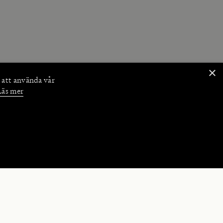
×
 att använda vår
Läs mer
NKTIONER