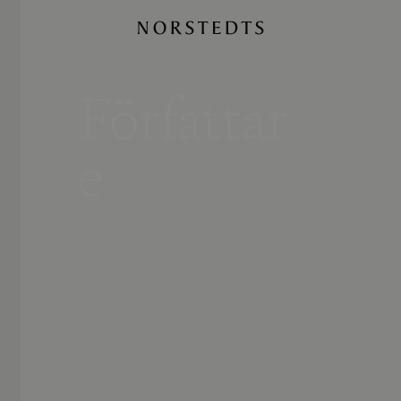
Författar
e