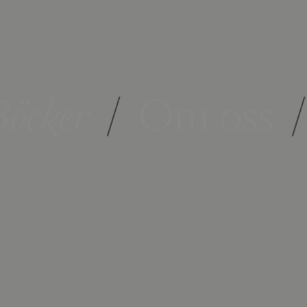
öcker
/
Om oss
/