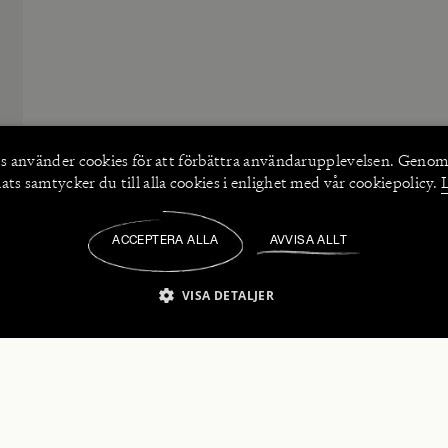
s använder
cookies
för att förbättra användarupplevelsen. Genom
ts samtycker du till alla cookies i enlighet med vår cookiepolicy.
ACCEPTERA ALLA
AVVISA ALLT
/
VISA DETALJER
IKT NÖDVÄNDIGT
PRESTANDA
INRIKTNING
FU
numerera på våra nyhetsbrev!
Strikt nödvändigt
Prestanda
Inriktning
Funktioner