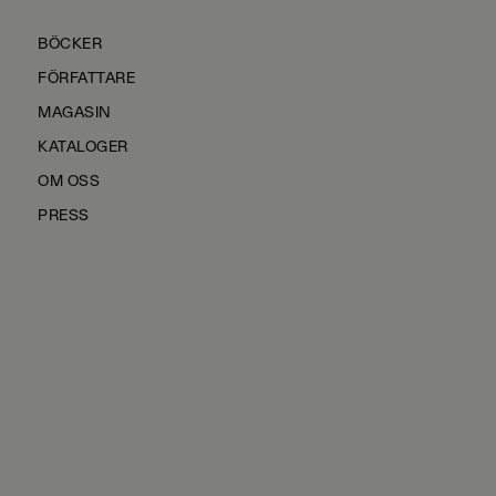
BÖCKER
FÖRFATTARE
MAGASIN
KATALOGER
OM OSS
PRESS
KONTAKTA OSS
HÅLLBARHET
MANUS