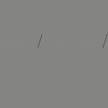
öcker
/
Om oss
/