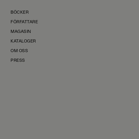
BÖCKER
FÖRFATTARE
MAGASIN
KATALOGER
OM OSS
PRESS
KONTAKTA OSS
HÅLLBARHET
MANUS