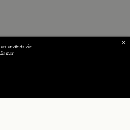
×
 att använda vår
Läs mer
NKTIONER