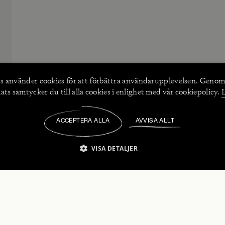
s använder
cookies
för att förbättra användarupplevelsen. Genom
ts samtycker du till alla cookies i enlighet med vår cookiepolicy.
ACCEPTERA ALLA
AVVISA ALLT
/
VISA DETALJER
IKT NÖDVÄNDIGT
PRESTANDA
INRIKTNING
FU
numerera på våra nyhetsbrev!
Strikt nödvändigt
Prestanda
Inriktning
Funktioner