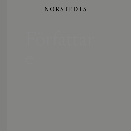
Författar
e