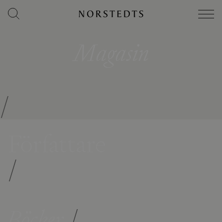
Magasin
/
Författare
/
Böcker
/