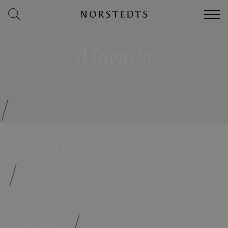
Magasin
/
Författare
/
Böcker
/