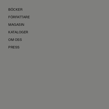
BÖCKER
FÖRFATTARE
MAGASIN
KATALOGER
OM OSS
PRESS
KONTAKTA OSS
HÅLLBARHET
MANUS