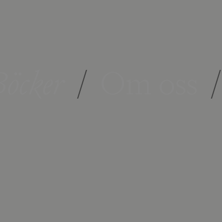
öcker
/
Om oss
/