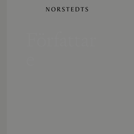
Författar
e