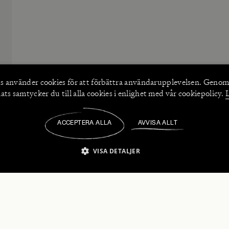
s använder
cookies
för att förbättra användarupplevelsen. Genom
ts samtycker du till alla cookies i enlighet med vår cookiepolicy.
ACCEPTERA ALLA
AVVISA ALLT
/
VISA DETALJER
IKT NÖDVÄNDIGT
PRESTANDA
INRIKTNING
FU
numerera på våra nyhetsbrev!
Strikt nödvändigt
Prestanda
Inriktning
Funktioner