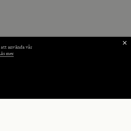
×
 att använda vår
Läs mer
NKTIONER