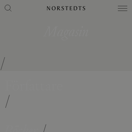
Magasin
/
Författare
/
Böcker
/