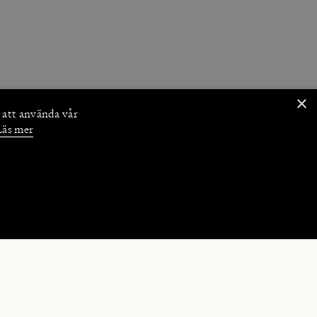
×
 att använda vår
Läs mer
NKTIONER