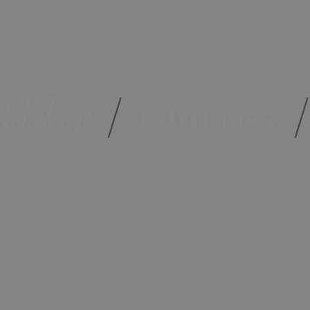
öcker
/
Om oss
/