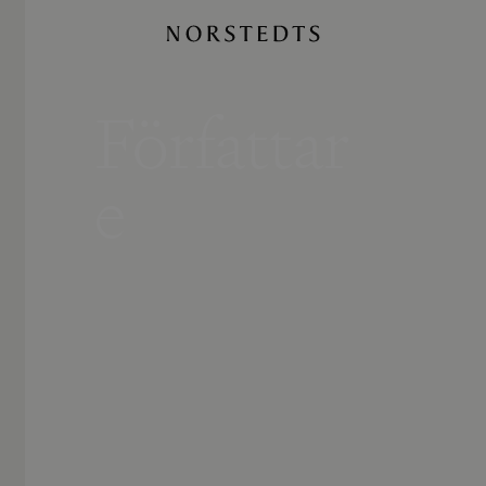
Författar
e