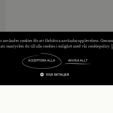
s använder
cookies
för att förbättra användarupplevelsen. Genom
ts samtycker du till alla cookies i enlighet med vår cookiepolicy.
ACCEPTERA ALLA
AVVISA ALLT
/
VISA DETALJER
IKT NÖDVÄNDIGT
PRESTANDA
INRIKTNING
FU
numerera på våra nyhetsbrev!
Strikt nödvändigt
Prestanda
Inriktning
Funktioner