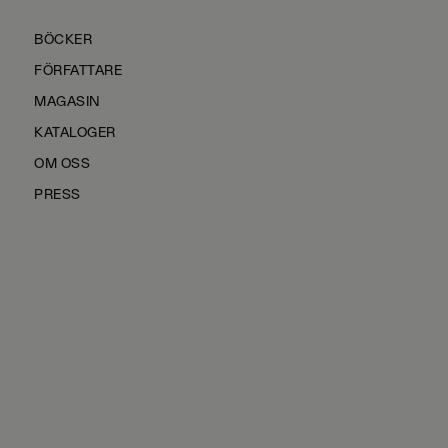
BÖCKER
FÖRFATTARE
MAGASIN
KATALOGER
OM OSS
PRESS
KONTAKTA OSS
HÅLLBARHET
MANUS