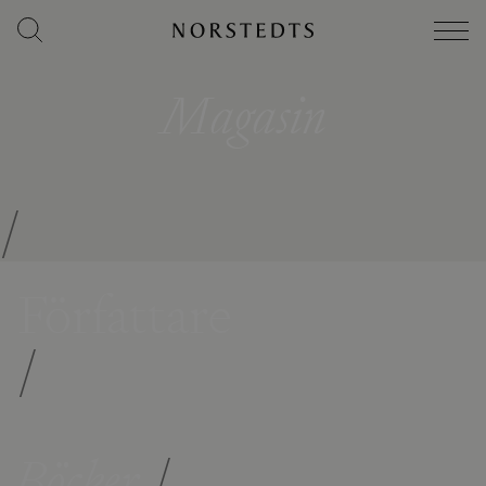
Magasin
/
Författare
/
Böcker
/