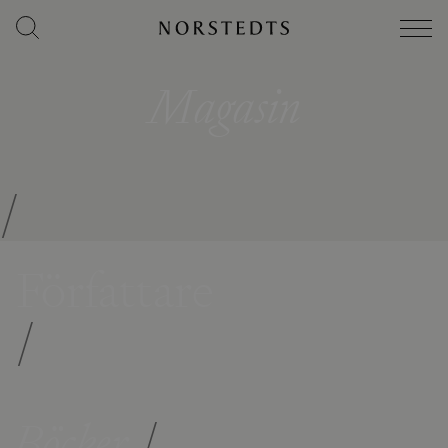
Magasin
/
Författare
/
Böcker
/