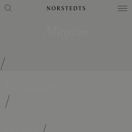
Magasin
/
Författare
/
Böcker
/